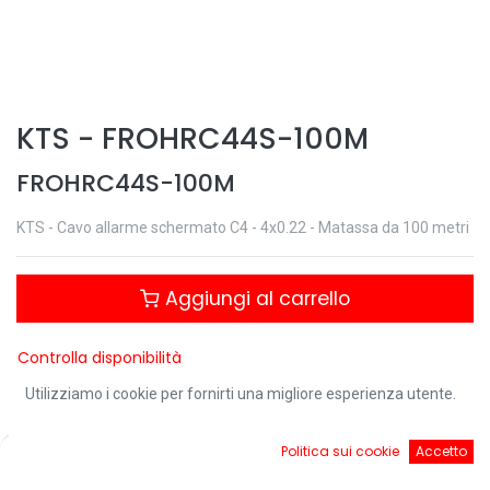
KTS
-
FROHRC44S-100M
FROHRC44S-100M
KTS - Cavo allarme schermato C4 - 4x0.22 - Matassa da 100 metri
Aggiungi al carrello
Controlla disponibilità
Utilizziamo i cookie per fornirti una migliore esperienza utente.
Download:
0
Politica sui cookie
Accetto
Home
Ricerca
Cart
Account
FROHRC4 - Scheda tecnica.pdf