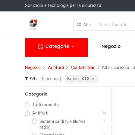
Soluzioni e tecnologie per la sicurezza
All
Categorie
Negozio
Negozio
Antifurti
Contatti filari
Alta sicurezza
- 0
Filtri
(Ripristina)
Brand :
KTS
Categorie
Tutti i prodotti
Antifurti
Sistemi ibridi (via filo/via
radio)