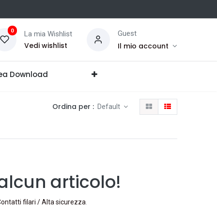
0
Guest
La mia Wishlist
Vedi wishlist
Il mio account
ea Download
Ordina per :
Default
lcun articolo!
Contatti filari / Alta sicurezza
.