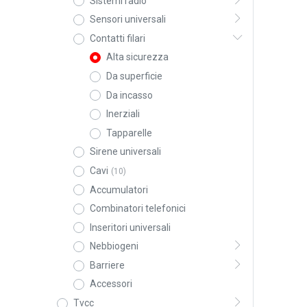
Sistemi radio
Sensori universali
Contatti filari
Alta sicurezza
Da superficie
Da incasso
Inerziali
Tapparelle
Sirene universali
Cavi
(10)
Accumulatori
Combinatori telefonici
Inseritori universali
Nebbiogeni
Barriere
Accessori
Tvcc