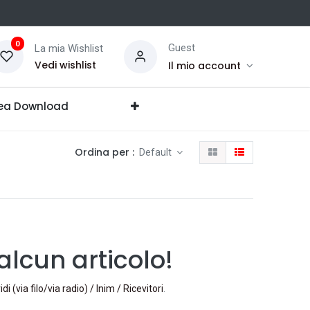
0
Guest
La mia Wishlist
Vedi wishlist
Il mio account
ea Download
Ordina per :
Default
lcun articolo!
idi (via filo/via radio) / Inim / Ricevitori
.