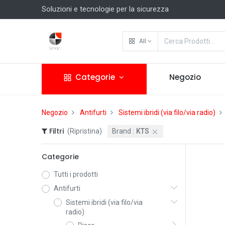
Soluzioni e tecnologie per la sicurezza
All
Categorie
Negozio
Negozio
Antifurti
Sistemi ibridi (via filo/via radio)
Filtri
(Ripristina)
Brand :
KTS
Categorie
Tutti i prodotti
Antifurti
Sistemi ibridi (via filo/via
radio)