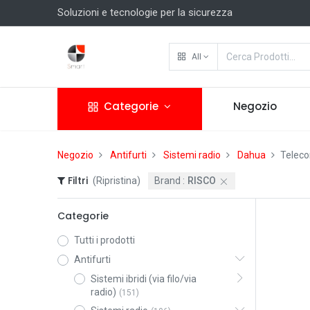
Soluzioni e tecnologie per la sicurezza
All
Categorie
Negozio
Negozio
Antifurti
Sistemi radio
Dahua
Teleco
Filtri
(Ripristina)
Brand :
RISCO
Categorie
Tutti i prodotti
Antifurti
Sistemi ibridi (via filo/via
radio)
(151)