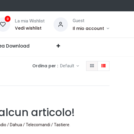
0
Guest
La mia Wishlist
Vedi wishlist
Il mio account
ea Download
Ordina per :
Default
lcun articolo!
radio / Dahua / Telecomandi / Tastiere
.