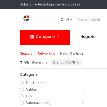
Soluzioni e tecnologie per la sicurezza
All
Categorie
Negozio
Negozio
Networking
Rack
- 0 articoli
Filtri
(Ripristina)
Brand :
FADINI
Categorie
Tutti i prodotti
Antifurti
Tvcc
Automazioni
(92)