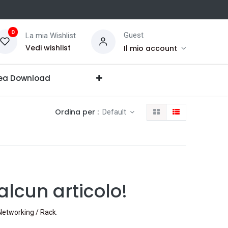
0
Guest
La mia Wishlist
Vedi wishlist
Il mio account
ea Download
Ordina per :
Default
lcun articolo!
Networking / Rack
.