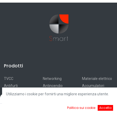
Prodotti
TVCC
Networking
Materiale elettrico
Antifurti
Antincendio
Accumulatori
Automazioni
Smart Home
Ricarica elettrica
Utilizziamo i cookie per fornirti una migliore esperienza utente.
Filters
Default
Videocitofonia
Illuminazione
Fotovoltaico
Controllo accessi
Cavi
Outlet
0
Politica sui cookie
Accetto
Home
Ricerca
Cart
Account