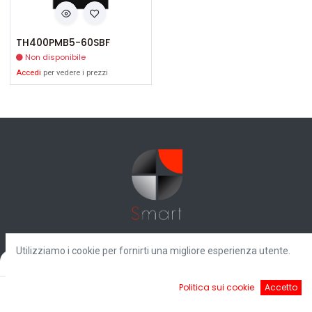
TH400PMB5-60SBF
Non disponibile
Accedi
per vedere i prezzi
Utilizziamo i cookie per fornirti una migliore esperienza utente.
Filters
Default
Prodotti
0
Politica sui cookie
Accetto
Home
Ricerca
Cart
Account