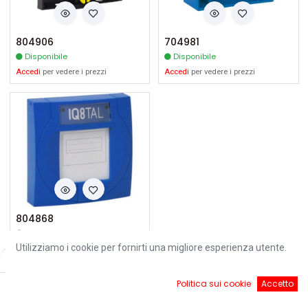
804906
704981
Disponibile
Disponibile
Accedi
per vedere i prezzi
Accedi
per vedere i prezzi
804868
Disponibile
Utilizziamo i cookie per fornirti una migliore esperienza utente.
Accedi
per vedere i prezzi
Filters
Default
0
Politica sui cookie
Accetto
Home
Ricerca
Cart
Account