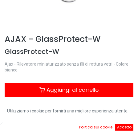
AJAX
-
GlassProtect-W
GlassProtect-W
Ajax - Rilevatore miniaturizzato senza fili di rottura vetri - Colore
bianco
Aggiungi al carrello
Controlla disponibilità
Utilizziamo i cookie per fornirti una migliore esperienza utente.
0
Politica sui cookie
Accetto
Download:
Home
Ricerca
Cart
Account