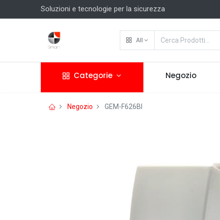
Soluzioni e tecnologie per la sicurezza
All
Categorie
Negozio
Negozio
GEM-F626BI