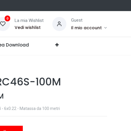
0
Guest
La mia Wishlist
Vedi wishlist
Il mio account
ea Download
RC46S-100M
M
 - 6x0.22 - Matassa da 100 metri