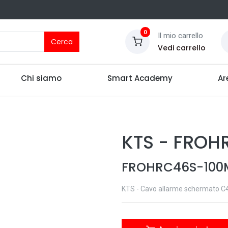
0
Il mio carrello
Cerca
Vedi carrello
Chi siamo
Smart Academy
Ar
KTS
-
FROH
FROHRC46S-100
KTS - Cavo allarme schermato C4