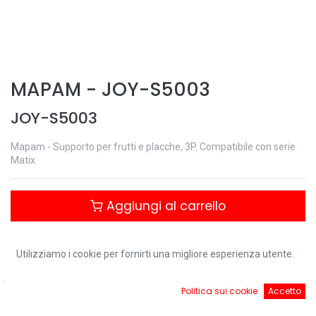
MAPAM
-
JOY-S5003
JOY-S5003
Mapam - Supporto per frutti e placche, 3P. Compatibile con serie
Matix
Aggiungi al carrello
Controlla disponibilità
Utilizziamo i cookie per fornirti una migliore esperienza utente.
0
Politica sui cookie
Accetto
Home
Ricerca
Cart
Account