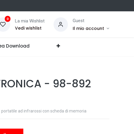
0
Guest
La mia Wishlist
Vedi wishlist
Il mio account
ea Download
TRONICA
-
98-892
portatile ad infrarossi con scheda di memoria