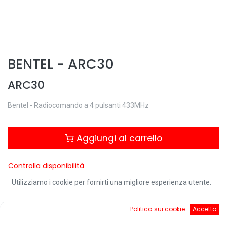
BENTEL
-
ARC30
ARC30
Bentel - Radiocomando a 4 pulsanti 433MHz
Aggiungi al carrello
Controlla disponibilità
Utilizziamo i cookie per fornirti una migliore esperienza utente.
Download:
0
Politica sui cookie
Accetto
Home
Ricerca
Cart
Account
ARC30 - Scheda tecnica.pdf