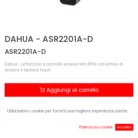
DAHUA
-
ASR2201A-D
ASR2201A-D
Dahua - Lettore per il controllo accessi slim IP66 con lettore di
tessere e tastiera touch
Aggiungi al carrello
Controlla disponibilità
Utilizziamo i cookie per fornirti una migliore esperienza utente.
0
Politica sui cookie
Accetto
Download:
Home
Ricerca
Cart
Account