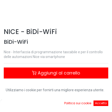
NICE
-
BiDi-WiFi
BiDi-WiFi
Nice - Interfaccia di programmazione tascabile e per il controllo
delle automazioni Nice via smartphone
Aggiungi al carrello
Controlla disponibilità
Utilizziamo i cookie per fornirti una migliore esperienza utente.
0
Politica sui cookie
Accetto
Download:
Home
Ricerca
Cart
Account