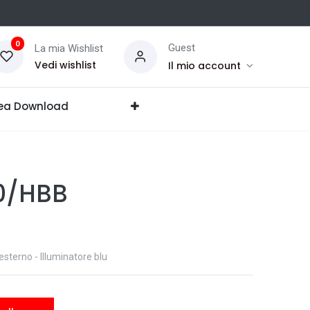
0
Guest
La mia Wishlist
Vedi wishlist
Il mio account
ea Download
0/HBB
esterno - Illuminatore blu