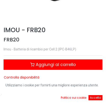
IMOU
-
FRB20
FRB20
Imou - Batteria di ricambio per Cell 2 (IPC-B46LP)
Aggiungi al carrello
Controlla disponibilità
Utilizziamo i cookie per fornirti una migliore esperienza utente.
0
Politica sui cookie
Accetto
Condividi questo prodotto:
Home
Ricerca
Cart
Account