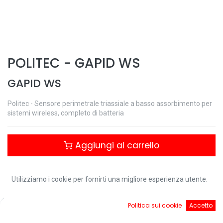
POLITEC
-
GAPID WS
GAPID WS
Politec - Sensore perimetrale triassiale a basso assorbimento per
sistemi wireless, completo di batteria
Aggiungi al carrello
Controlla disponibilità
Utilizziamo i cookie per fornirti una migliore esperienza utente.
0
Politica sui cookie
Accetto
Download:
Home
Ricerca
Cart
Account