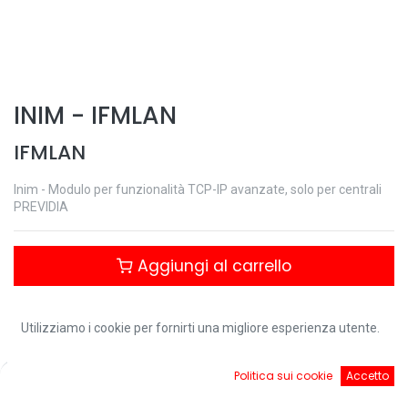
INIM
-
IFMLAN
IFMLAN
Inim - Modulo per funzionalità TCP-IP avanzate, solo per centrali
PREVIDIA
Aggiungi al carrello
Controlla disponibilità
Utilizziamo i cookie per fornirti una migliore esperienza utente.
0
Politica sui cookie
Accetto
Download:
Home
Ricerca
Cart
Account