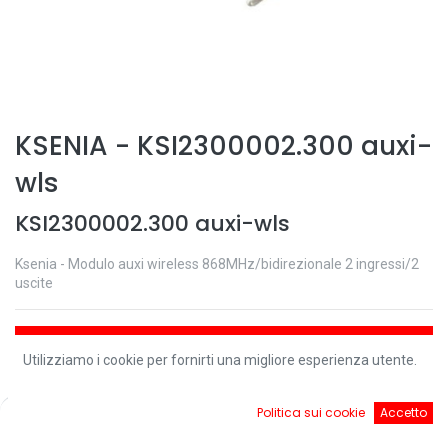
KSENIA
-
KSI2300002.300 auxi-
wls
KSI2300002.300 auxi-wls
Ksenia - Modulo auxi wireless 868MHz/bidirezionale 2 ingressi/2
uscite
Aggiungi al carrello
Utilizziamo i cookie per fornirti una migliore esperienza utente.
Controlla disponibilità
0
Politica sui cookie
Accetto
Home
Ricerca
Cart
Account