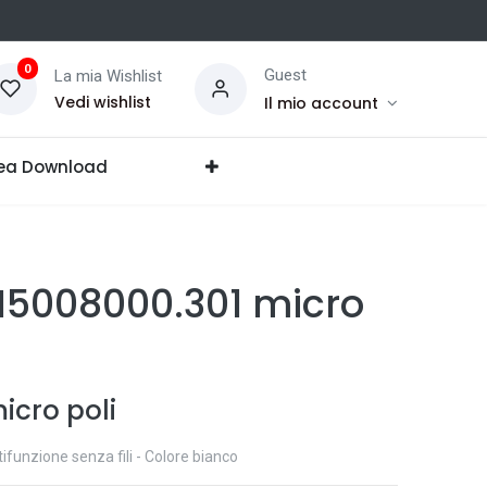
0
Guest
La mia Wishlist
Vedi wishlist
Il mio account
ea Download
I5008000.301 micro
icro poli
funzione senza fili - Colore bianco