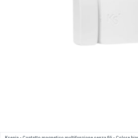
Ksenia -
Contatto magnetico multifunzione senza fili - Colore bi