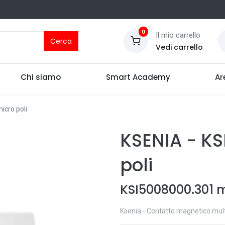
0
Il mio carrello
Cerca
Vedi carrello
Chi siamo
Smart Academy
Ar
icro poli
KSENIA
-
KS
poli
KSI5008000.301 m
Ksenia - Contatto magnetico multi