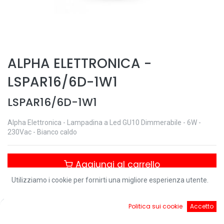
ALPHA ELETTRONICA
-
LSPAR16/6D-1W1
LSPAR16/6D-1W1
Alpha Elettronica - Lampadina a Led GU10 Dimmerabile - 6W -
230Vac - Bianco caldo
Aggiungi al carrello
Utilizziamo i cookie per fornirti una migliore esperienza utente.
Controlla disponibilità
0
Politica sui cookie
Accetto
Home
Ricerca
Cart
Account