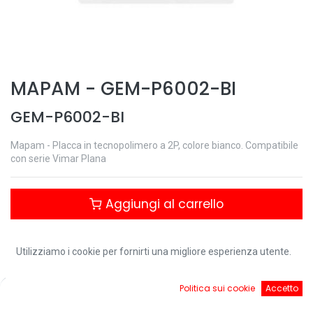
MAPAM
-
GEM-P6002-BI
GEM-P6002-BI
Mapam - Placca in tecnopolimero a 2P, colore bianco. Compatibile
con serie Vimar Plana
Aggiungi al carrello
Controlla disponibilità
Utilizziamo i cookie per fornirti una migliore esperienza utente.
0
Politica sui cookie
Accetto
Home
Ricerca
Cart
Account