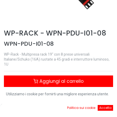
WP-RACK
-
WPN-PDU-I01-08
WPN-PDU-I01-08
WP-Rack - Multipresa rack 19" con 8 prese universali
Italiane/Schuko (16A) ruotate a 45 gradi e interruttore luminoso,
1U
Aggiungi al carrello
Utilizziamo i cookie per fornirti una migliore esperienza utente.
Controlla disponibilità
0
Politica sui cookie
Accetto
Home
Ricerca
Cart
Account
Download: