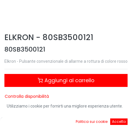
ELKRON
-
80SB3500121
80SB3500121
Elkron - Pulsante convenzionale di allarme a rottura di colore rosso
Aggiungi al carrello
Controlla disponibilità
Utilizziamo i cookie per fornirti una migliore esperienza utente.
0
Politica sui cookie
Accetto
Condividi questo prodotto:
Home
Ricerca
Cart
Account