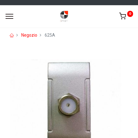
0
Negozio
625A