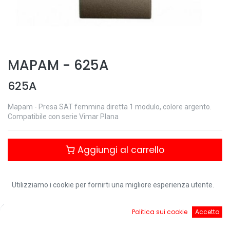
MAPAM
-
625A
625A
Mapam - Presa SAT femmina diretta 1 modulo, colore argento.
Compatibile con serie Vimar Plana
Aggiungi al carrello
Controlla disponibilità
Utilizziamo i cookie per fornirti una migliore esperienza utente.
0
Politica sui cookie
Accetto
Home
Ricerca
Cart
Account