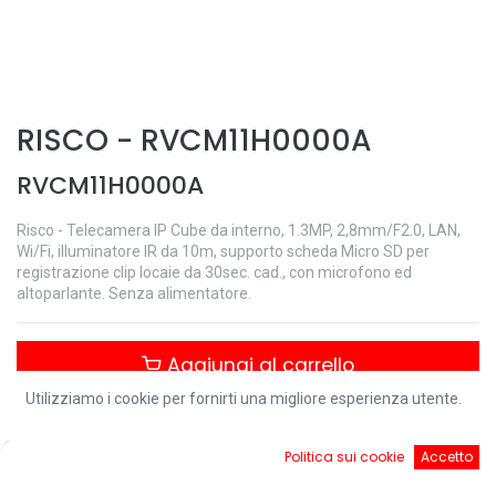
RISCO
-
RVCM11H0000A
RVCM11H0000A
Risco - Telecamera IP Cube da interno, 1.3MP, 2,8mm/F2.0, LAN,
Wi/Fi, illuminatore IR da 10m, supporto scheda Micro SD per
registrazione clip locaie da 30sec. cad., con microfono ed
altoparlante. Senza alimentatore.
Aggiungi al carrello
Utilizziamo i cookie per fornirti una migliore esperienza utente.
Controlla disponibilità
0
Politica sui cookie
Accetto
Home
Ricerca
Cart
Account