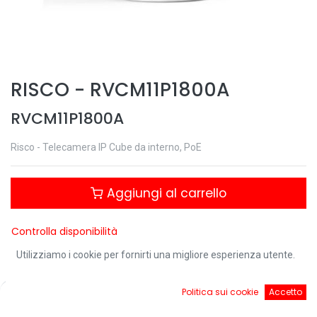
RISCO
-
RVCM11P1800A
RVCM11P1800A
Risco - Telecamera IP Cube da interno, PoE
Aggiungi al carrello
Controlla disponibilità
Utilizziamo i cookie per fornirti una migliore esperienza utente.
Download:
0
Politica sui cookie
Accetto
Home
Ricerca
Cart
Account
Risco - Architettura di sistema.pdf