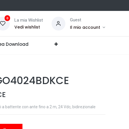
0
Guest
La mia Wishlist
Vedi wishlist
Il mio account
ea Download
GO4024BDKCE
CE
li a battente con ante fino a 2 m, 24 Vdc, bidirezionale