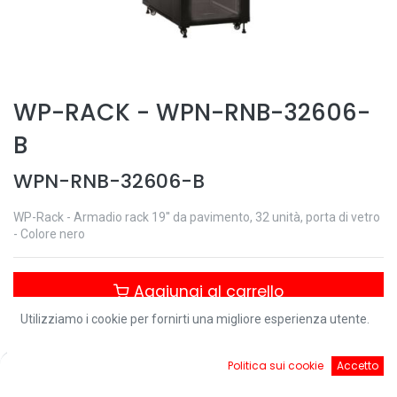
WP-RACK
-
WPN-RNB-32606-
B
WPN-RNB-32606-B
WP-Rack - Armadio rack 19'' da pavimento, 32 unità, porta di vetro
- Colore nero
Aggiungi al carrello
Utilizziamo i cookie per fornirti una migliore esperienza utente.
Controlla disponibilità
0
Politica sui cookie
Accetto
Home
Ricerca
Cart
Account