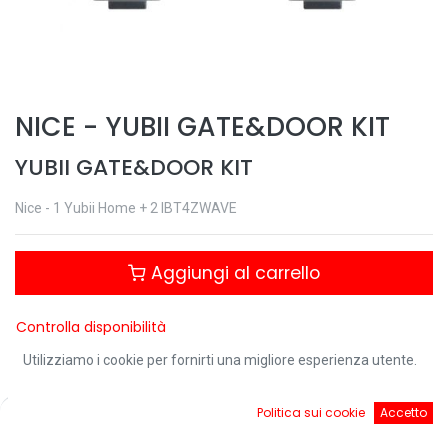
NICE
-
YUBII GATE&DOOR KIT
YUBII GATE&DOOR KIT
Nice - 1 Yubii Home + 2 IBT4ZWAVE
Aggiungi al carrello
Controlla disponibilità
Utilizziamo i cookie per fornirti una migliore esperienza utente.
0
Politica sui cookie
Accetto
Condividi questo prodotto:
Home
Ricerca
Cart
Account