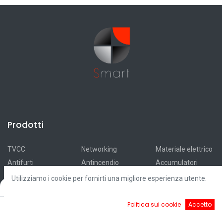
Prodotti
TVCC
Networking
Materiale elettrico
Antifurti
Antincendio
Accumulatori
Automazioni
Smart Home
Ricarica elettrica
Utilizziamo i cookie per fornirti una migliore esperienza utente.
Filters
Default
Videocitofonia
Illuminazione
Fotovoltaico
Controllo accessi
Cavi
Outlet
0
Politica sui cookie
Accetto
Home
Ricerca
Cart
Account