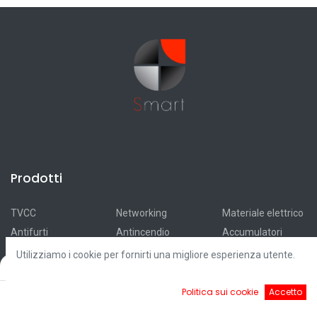
Prodotti
TVCC
Networking
Materiale elettrico
Antifurti
Antincendio
Accumulatori
Automazioni
Smart Home
Ricarica elettrica
Utilizziamo i cookie per fornirti una migliore esperienza utente.
Filters
Default
Videocitofonia
Illuminazione
Fotovoltaico
Controllo accessi
Cavi
Outlet
0
Politica sui cookie
Accetto
Home
Ricerca
Cart
Account