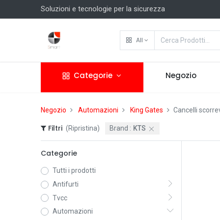
Soluzioni e tecnologie per la sicurezza
All
Categorie
Negozio
Negozio
Automazioni
King Gates
Cancelli scorrev
Filtri
(Ripristina)
Brand :
KTS
Categorie
Tutti i prodotti
Antifurti
Tvcc
Automazioni