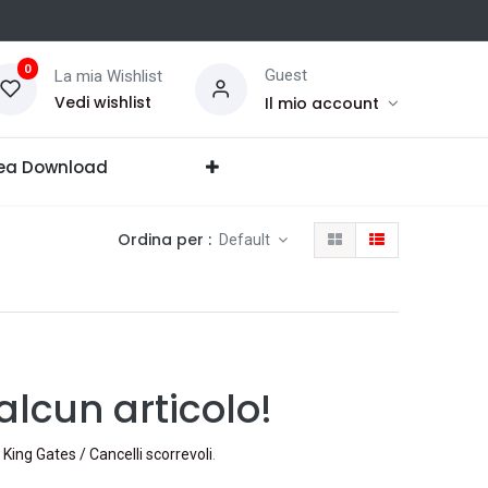
0
Guest
La mia Wishlist
Vedi wishlist
Il mio account
ea Download
Ordina per :
Default
lcun articolo!
King Gates / Cancelli scorrevoli
.