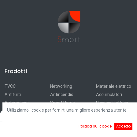
Prodotti
TVCC
Networking
Materiale elettrico
Antifurti
Antincendio
Accumulatori
Automazioni
Smart Home
Ricarica elettrica
Utilizziamo i cookie per fornirti una migliore esperienza utente.
Videocitofonia
Illuminazione
Fotovoltaico
Filters
Default
Controllo accessi
Cavi
Outlet
0
Politica sui cookie
Accetto
Home
Ricerca
Cart
Account