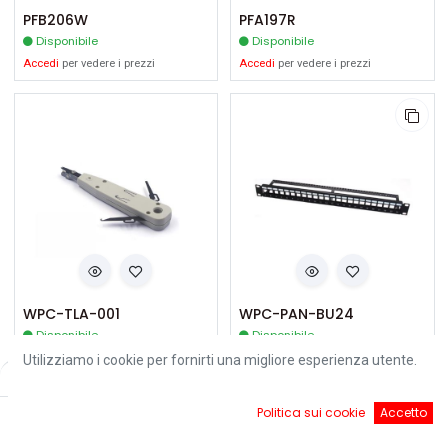
PFB206W
PFA197R
Disponibile
Disponibile
Accedi
per vedere i prezzi
Accedi
per vedere i prezzi
WPC-TLA-001
WPC-PAN-BU24
Disponibile
Disponibile
Accedi
per vedere i prezzi
Accedi
per vedere i prezzi
Utilizziamo i cookie per fornirti una migliore esperienza utente.
Filters
Default
0
Politica sui cookie
Accetto
Home
Ricerca
Cart
Account