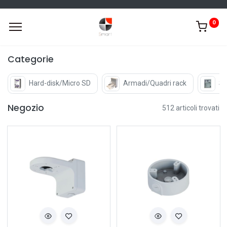
0
Categorie
Hard-disk/Micro SD
Armadi/Quadri rack
St
Negozio
512 articoli trovati