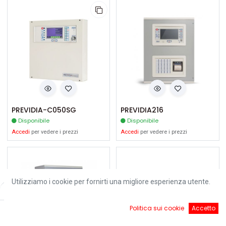
PREVIDIA-C050SG
PREVIDIA216
Disponibile
Disponibile
Accedi
per vedere i prezzi
Accedi
per vedere i prezzi
Utilizziamo i cookie per fornirti una migliore esperienza utente.
Filters
Default
0
Politica sui cookie
Accetto
Home
Ricerca
Cart
Account