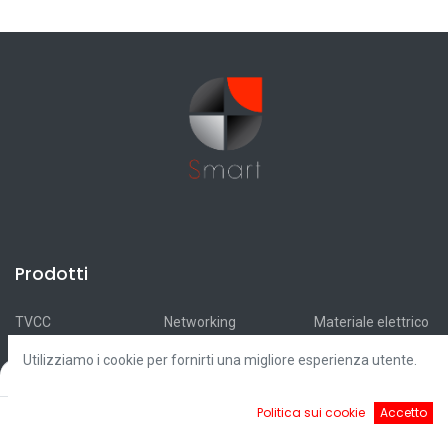
Prodotti
TVCC
Networking
Materiale elettrico
Antifurti
Antincendio
Accumulatori
Utilizziamo i cookie per fornirti una migliore esperienza utente.
Automazioni
Smart Home
Ricarica elettrica
Filters
Default
Videocitofonia
Illuminazione
Fotovoltaico
0
Politica sui cookie
Accetto
Controllo accessi
Cavi
Outlet
Home
Ricerca
Cart
Account