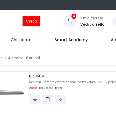
0
Il mio carrello
Cerca
Vedi carrello
Chi siamo
Smart Academy
Ar
te
A braccio
- 8 articoli
BOB50M
Benincà - Motore elettromeccanico irreversibile 230V per ca
Accedi
per vedere i prezzi