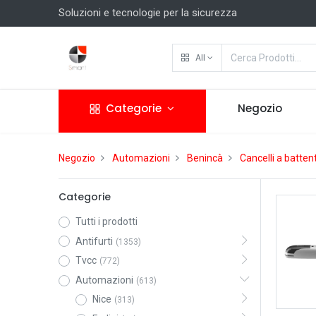
Soluzioni e tecnologie per la sicurezza
All
Categorie
Negozio
Negozio
Automazioni
Benincà
Cancelli a batten
Categorie
Tutti i prodotti
Antifurti
(1353)
Tvcc
(772)
Automazioni
(613)
Nice
(313)