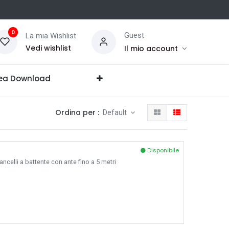
0
Guest
La mia Wishlist
Vedi wishlist
Il mio account
ea Download
Ordina per :
Default
Disponibile
ncelli a battente con ante fino a 5 metri