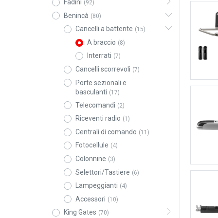
Fadini
(92)
Benincà
(80)
Cancelli a battente
(15)
A braccio
(8)
Interrati
(7)
Cancelli scorrevoli
(7)
Porte sezionali e
basculanti
(17)
Telecomandi
(2)
Riceventi radio
(1)
Centrali di comando
(11)
Fotocellule
(4)
Colonnine
(3)
Selettori/Tastiere
(6)
Lampeggianti
(4)
Accessori
(10)
King Gates
(70)