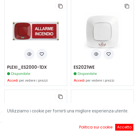
PLEXI_ES2000-1DX
ES2021WE
Disponibile
Disponibile
Accedi
per vedere i prezzi
Accedi
per vedere i prezzi
Utilizziamo i cookie per fornirti una migliore esperienza utente.
Filters
Default
0
Politica sui cookie
Accetto
Home
Ricerca
Cart
Account