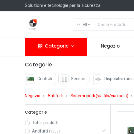
Soluzioni e tecnologie per la sicurezza
All
Categorie
Negozio
Categorie
Centrali
Sensori
Dispositivi radio
Negozio
Antifurti
Sistemi ibridi (via filo/via radio)
Categorie
Tutti i prodotti
Antifurti
(1353)