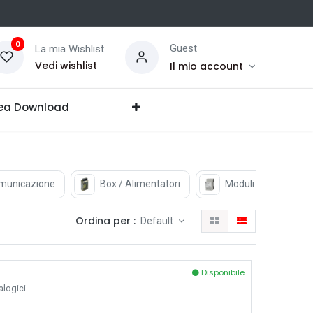
0
Guest
La mia Wishlist
Vedi wishlist
Il mio account
ea Download
comunicazione
Box / Alimentatori
Moduli I/O
Ordina per :
Default
Disponibile
alogici