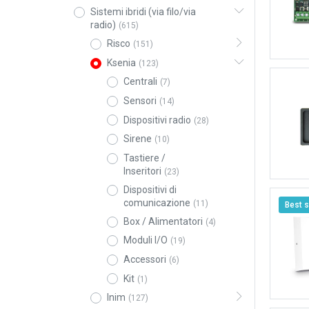
Sistemi ibridi (via filo/via
radio)
(615)
Risco
(151)
Ksenia
(123)
Centrali
(7)
Sensori
(14)
Dispositivi radio
(28)
Sirene
(10)
Tastiere /
Inseritori
(23)
Dispositivi di
comunicazione
(11)
Best s
Box / Alimentatori
(4)
Moduli I/O
(19)
Accessori
(6)
Kit
(1)
Inim
(127)