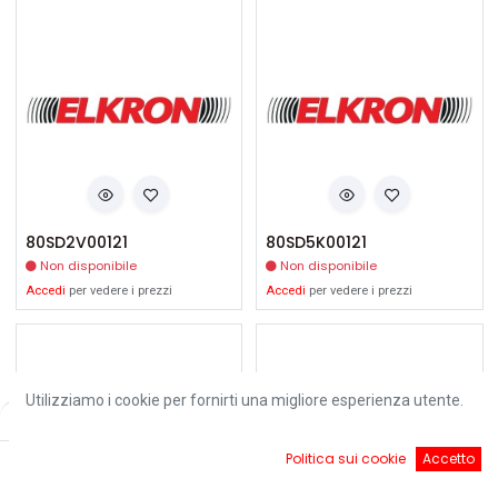
80SD2V00121
80SD5K00121
Non disponibile
Non disponibile
Accedi
per vedere i prezzi
Accedi
per vedere i prezzi
Utilizziamo i cookie per fornirti una migliore esperienza utente.
Filters
Default
0
Politica sui cookie
Accetto
Home
Ricerca
Cart
Account