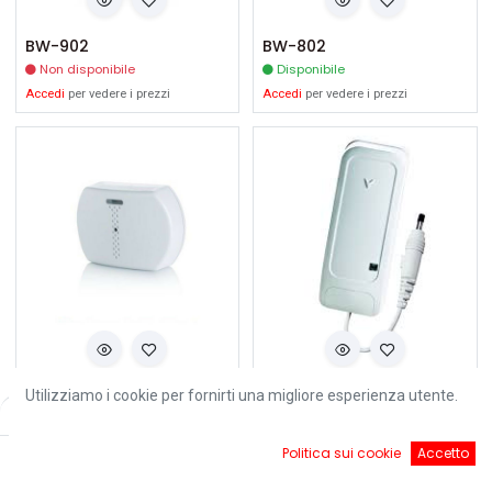
BW-902
BW-802
Non disponibile
Disponibile
Accedi
per vedere i prezzi
Accedi
per vedere i prezzi
BW-GBD
BW-FLD
Utilizziamo i cookie per fornirti una migliore esperienza utente.
Filters
Default
Non disponibile
Non disponibile
Accedi
per vedere i prezzi
Accedi
per vedere i prezzi
0
Politica sui cookie
Accetto
Home
Ricerca
Cart
Account