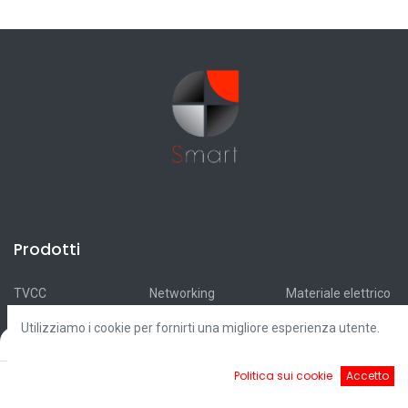
Prodotti
TVCC
Networking
Materiale elettrico
Antifurti
Antincendio
Accumulatori
Utilizziamo i cookie per fornirti una migliore esperienza utente.
Automazioni
Smart Home
Ricarica elettrica
Filters
Default
Videocitofonia
Illuminazione
Fotovoltaico
0
Politica sui cookie
Accetto
Controllo accessi
Cavi
Outlet
Home
Ricerca
Cart
Account