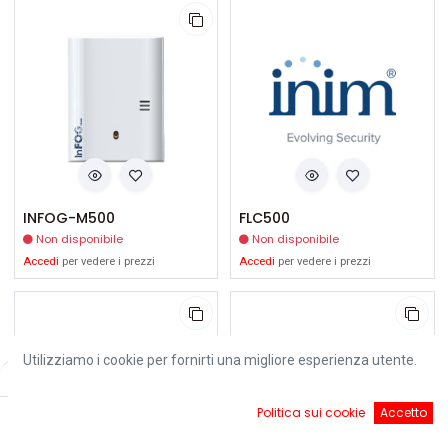
INFOG-M500
FLC500
Non disponibile
Non disponibile
Accedi
per vedere i prezzi
Accedi
per vedere i prezzi
Utilizziamo i cookie per fornirti una migliore esperienza utente.
Filters
Default
0
Politica sui cookie
Accetto
Home
Ricerca
Cart
Account