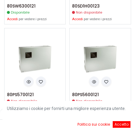
80SW6300121
80SD1H00123
Disponibile
Non disponibile
Accedi
per vedere i prezzi
Accedi
per vedere i prezzi
80PS5700121
80PS5600121
Non disponibile
Non disponibile
Accedi
per vedere i prezzi
Accedi
per vedere i prezzi
Utilizziamo i cookie per fornirti una migliore esperienza utente.
Filters
Default
0
Politica sui cookie
Accetto
Home
Ricerca
Cart
Account