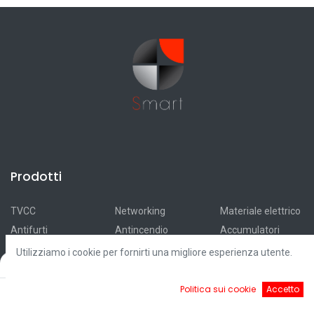
Prodotti
TVCC
Networking
Materiale elettrico
Antifurti
Antincendio
Accumulatori
Automazioni
Smart Home
Ricarica elettrica
Utilizziamo i cookie per fornirti una migliore esperienza utente.
Filters
Default
Videocitofonia
Illuminazione
Fotovoltaico
Controllo accessi
Cavi
Outlet
0
Politica sui cookie
Accetto
Home
Ricerca
Cart
Account