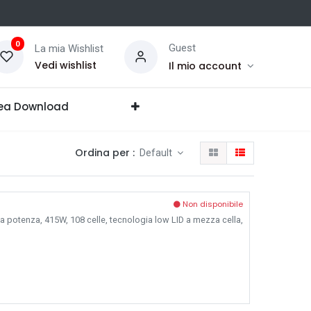
0
Guest
La mia Wishlist
Vedi wishlist
Il mio account
ea Download
Ordina per :
Default
Non disponibile
ta potenza, 415W, 108 celle, tecnologia low LID a mezza cella,