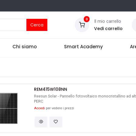
0
Il mio carrello
Cerca
Vedi carrello
Chi siamo
Smart Academy
Ar
REM415W108NN
Reesun Solar - Pannello fotovoltaico monocristallino ad al
PERC
Accedi
per vedere i prezzi