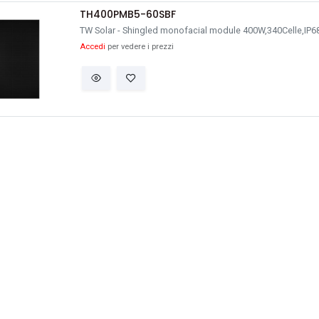
TH400PMB5-60SBF
TW Solar - Shingled monofacial module 400W,340Celle,IP68
Accedi
per vedere i prezzi