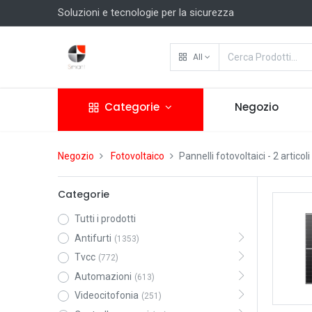
Soluzioni e tecnologie per la sicurezza
All
Categorie
Negozio
Negozio
Fotovoltaico
Pannelli fotovoltaici
- 2 articoli
Categorie
Tutti i prodotti
Antifurti
(1353)
Tvcc
(772)
Automazioni
(613)
Videocitofonia
(251)