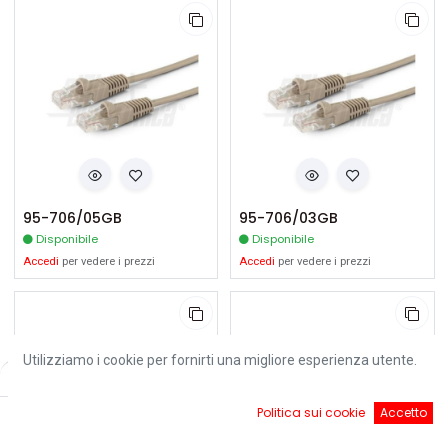
95-706/05GB
95-706/03GB
Disponibile
Disponibile
Accedi
per vedere i prezzi
Accedi
per vedere i prezzi
Utilizziamo i cookie per fornirti una migliore esperienza utente.
Filters
Default
0
Politica sui cookie
Accetto
Home
Ricerca
Cart
Account